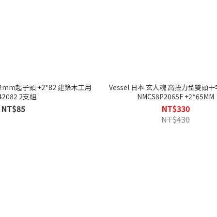
 82mm起子頭 +2*82 建築木工用
Vessel 日本 玄人魂 高扭力型雙頭
42082 2支組
NMCS8P2065F +2*65MM
NT$85
NT$330
NT$430