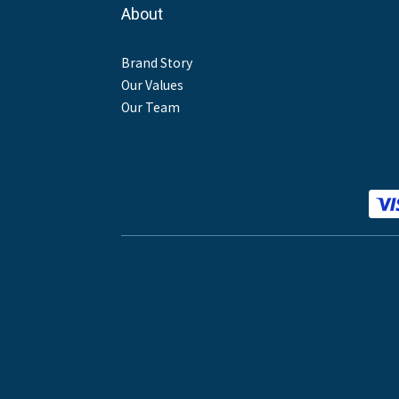
About
Brand Story
Our Values
Our Team