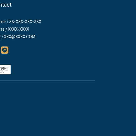
ntact
ne / XX-XXX-XXX-XXX
rs / XXXX-XXXX
l / XXX@XXXX.COM