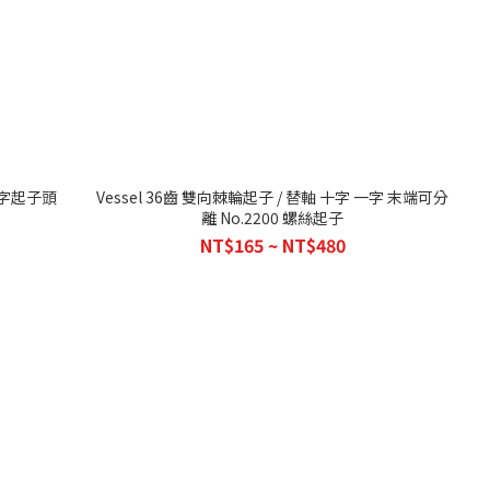
十字起子頭
Vessel 36齒 雙向棘輪起子 / 替軸 十字 一字 末端可分
離 No.2200 螺絲起子
NT$165 ~ NT$480