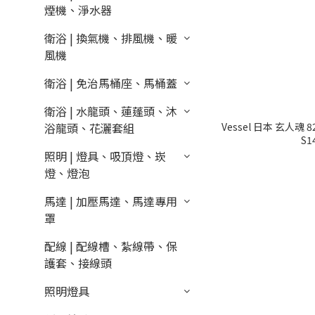
煙機、淨水器
衛浴 | 換氣機、排風機、暖
風機
衛浴 | 免治馬桶座、馬桶蓋
衛浴 | 水龍頭、蓮蓬頭、沐
Vessel 日本 玄人魂
浴龍頭、花灑套組
S1
照明 | 燈具、吸頂燈、崁
燈、燈泡
馬達 | 加壓馬達、馬達專用
罩
配線 | 配線槽、紮線帶、保
護套、接線頭
照明燈具