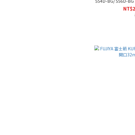
554D-BG/ 556D-
NT$2