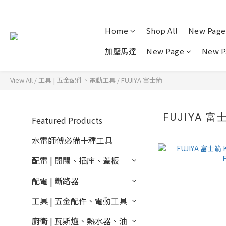
Home
Shop All
New Page
加壓馬達
New Page
New P
View All
/
工具 | 五金配件、電動工具
/
FUJIYA 富士箭
FUJIYA 富
Featured Products
水電師傅必備十種工具
配電 | 開關、插座、蓋板
配電 | 斷路器
工具 | 五金配件、電動工具
廚衛 | 瓦斯爐、熱水器、油