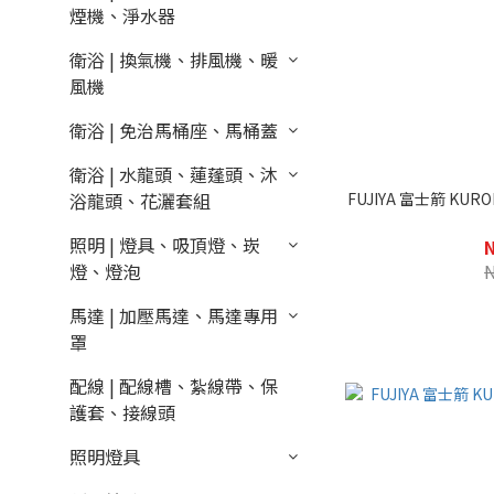
煙機、淨水器
衛浴 | 換氣機、排風機、暖
風機
衛浴 | 免治馬桶座、馬桶蓋
衛浴 | 水龍頭、蓮蓬頭、沐
FUJIYA 富士箭 KURO
浴龍頭、花灑套組
照明 | 燈具、吸頂燈、崁
燈、燈泡
馬達 | 加壓馬達、馬達專用
罩
配線 | 配線槽、紮線帶、保
護套、接線頭
照明燈具