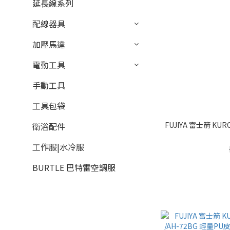
延長線系列
配線器具
加壓馬達
電動工具
手動工具
工具包袋
FUJIYA 富士箭 KU
衛浴配件
工作服|水冷服
BURTLE 巴特雷空調服