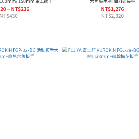
BG 100mm/ 150mm 電工起子 十
六角板手-附加力延長桿
字/ 一字
20 ~ NT$236
NT$1,276
NT$430
NT$2,320