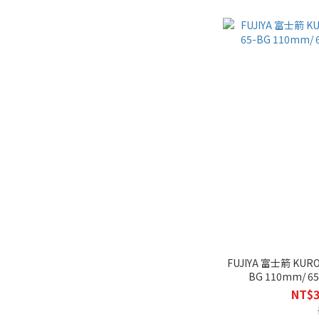
FUJIYA 富士箭 KUROK
BG 110mm/ 
NT$3