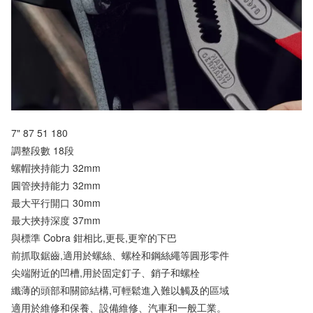
7" 87 51 180
調整段數 18段
螺帽挾持能力 32mm
圓管挾持能力 32mm
最大平行開口 30mm
最大挾持深度 37mm
與標準 Cobra 鉗相比,更長,更窄的下巴
前抓取鋸齒,適用於螺絲、螺栓和鋼絲繩等圓形零件
尖端附近的凹槽,用於固定釘子、銷子和螺栓
纖薄的頭部和關節結構,可輕鬆進入難以觸及的區域
適用於維修和保養、設備維修、汽車和一般工業。