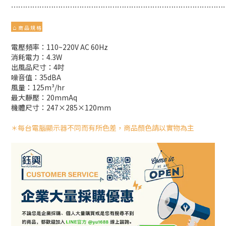
⋯⋯⋯⋯⋯⋯⋯⋯⋯⋯⋯⋯⋯⋯⋯⋯⋯⋯⋯⋯⋯⋯⋯⋯⋯⋯⋯⋯⋯⋯
⌂
商 品 規 格
電壓頻率：110~220V AC 60Hz
消耗電力：4.3W
出風品尺寸：4吋
噪音值：35dBA
風量：125m³/hr
最大靜壓：20mmAq
機體尺寸：247×285×120mm
每台電腦顯示器不同而有所色差，商品顏色請以實物為主
＊