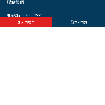
聯絡我們
聯絡電話：03-9532555
統一編號：93552421
加入購物車
立即購買
門市地址：265 宜蘭縣羅東鎮興東路232號
(同公司聯絡地址)
繁體中文