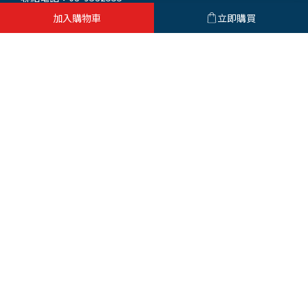
統一編號：93552421
加入購物車
立即購買
門市地址：265 宜蘭縣羅東鎮興東路232號
(同公司聯絡地址)
繁體中文
鈺興事業股份有限公司 版權所有©Copyright 2023 All Rights Reserved