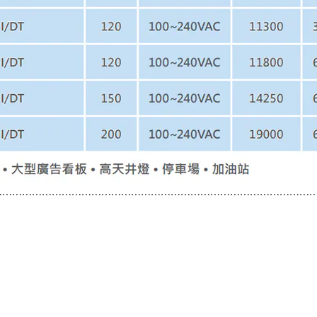
⋯⋯⋯⋯⋯⋯⋯⋯⋯⋯⋯⋯⋯⋯⋯⋯⋯⋯⋯⋯⋯⋯⋯⋯⋯⋯⋯⋯⋯⋯⋯⋯