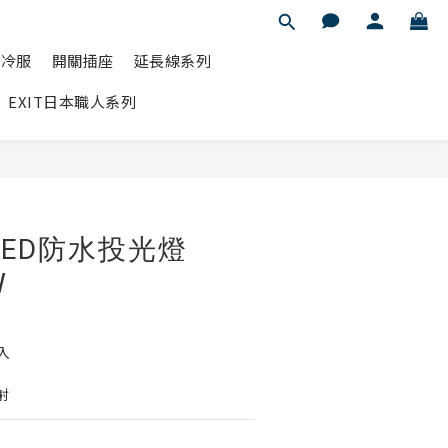
水冷服
開關插座
延長線系列
EXIT日本職人系列
立即購買
LED防水投光燈
W
輸入
射