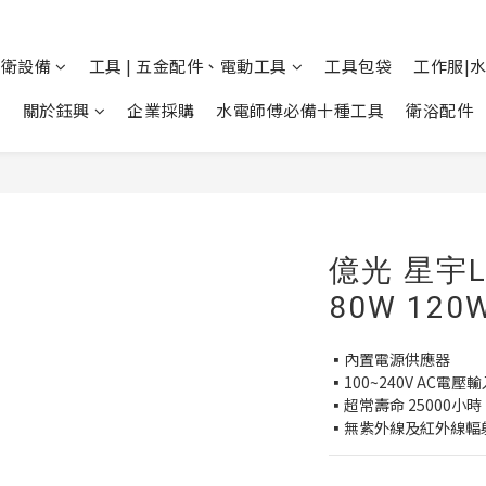
廚衛設備
工具 | 五金配件、電動工具
工具包袋
工作服|
關於鈺興
企業採購
水電師傅必備十種工具
衛浴配件
億光 星宇
80W 120
▪內置電源供應器
▪100~240V AC電壓
▪超常壽命 25000小時
▪無紫外線及紅外線輻