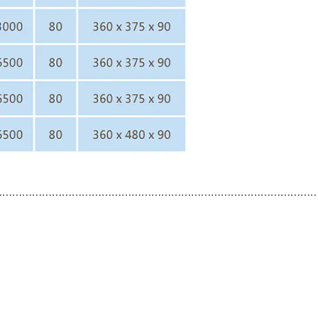
⋯⋯⋯⋯⋯⋯⋯⋯⋯⋯⋯⋯⋯⋯⋯⋯⋯⋯⋯⋯⋯⋯⋯⋯⋯⋯⋯⋯⋯⋯⋯⋯