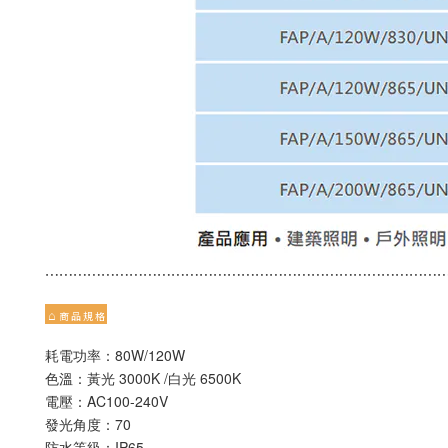
⋯⋯⋯⋯⋯⋯⋯⋯⋯⋯⋯⋯⋯⋯⋯⋯⋯⋯⋯⋯⋯⋯⋯⋯⋯⋯⋯⋯
⌂
商 品 規 格
耗電功率：80W/120W
色溫：黃光 3000K /白光 6500K
電壓：AC100-240V
發光角度：70
防水等級：IP65