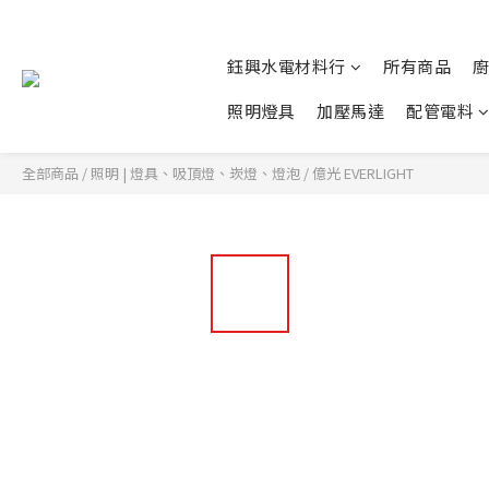
鈺興水電材料行
所有商品
照明燈具
加壓馬達
配管電料
全部商品
/
照明 | 燈具、吸頂燈、崁燈、燈泡
/
億光 EVERLIGHT