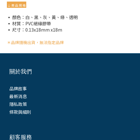
⌂
商 品 規 格
▪ 顏色：白、黑、灰、黃、綠、透明
▪ 材質：PVC絕緣膠帶
▪ 尺寸：0.13x18mm x18m
＊品牌隨機出貨，無法指定品牌
關於我們
品牌故事
最新消息
隱私政策
條款與細則
顧客服務