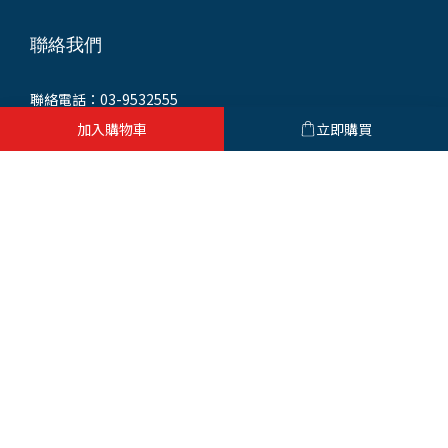
聯絡我們
聯絡電話：03-9532555
統一編號：93552421
加入購物車
立即購買
門市地址：265 宜蘭縣羅東鎮興東路232號
(同公司聯絡地址)
繁體中文