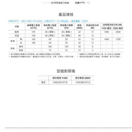
⋯⋯⋯⋯⋯⋯⋯⋯⋯⋯⋯⋯⋯⋯⋯⋯⋯⋯⋯⋯⋯⋯⋯⋯⋯⋯⋯⋯⋯⋯