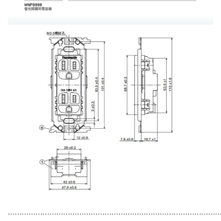
⋯⋯⋯⋯⋯⋯⋯⋯⋯⋯⋯⋯⋯⋯⋯⋯⋯⋯⋯⋯⋯⋯⋯⋯⋯⋯⋯⋯⋯⋯