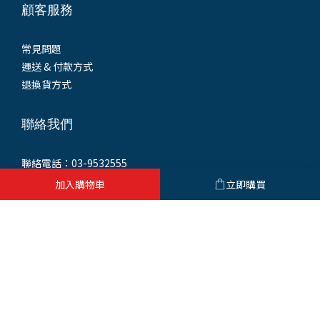
顧客服務
常見問題
運送 & 付款方式
退換貨方式
聯絡我們
聯絡電話：03-9532555
統一編號：93552421
加入購物車
立即購買
門市地址：265 宜蘭縣羅東鎮興東路232號
(同公司聯絡地址)