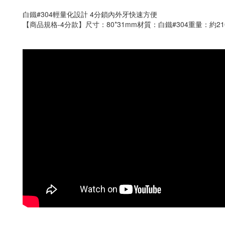
白鐵#304輕量化設計 4分鎖內外牙快速方便
【商品規格-4分款】尺寸：80*31mm材質：白鐵#304重量：約2