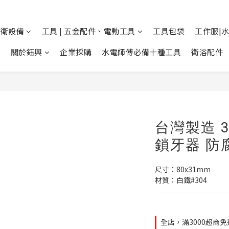
廚衛設備
工具 | 五金配件、電動工具
工具包袋
工作服|
關於鈺興
企業採購
水電師傅必備十種工具
衛浴配件
台灣製造 
鎖牙器 防
尺寸：80x31mm
材質：白鐵#304
全店，滿3000超商免