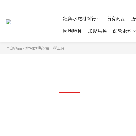
鈺興水電材料行
所有商品
照明燈具
加壓馬達
配管電料
全部商品
/
水電師傅必備十種工具